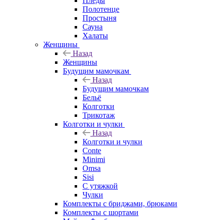
Пледы
Полотенце
Простыня
Сауна
Халаты
Женщины
Назад
Женщины
Будущим мамочкам
Назад
Будущим мамочкам
Бельё
Колготки
Трикотаж
Колготки и чулки
Назад
Колготки и чулки
Conte
Minimi
Omsa
Sisi
С утяжкой
Чулки
Комплекты с бриджами, брюками
Комплекты с шортами