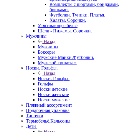
Комплекты с шортами, бриджами,
брюками.
Футболки. Туники. Платья.
Халаты. Сорочки.
Утягивающее бельё
Шёлк - Пижамы. Сорочки.
Мужчины
Назад
Мужчины
Боксеры
Мужские Майки.Футболки.
Мужской трикотаж
Носки. Гольфы.
Назад
Носки. Гольфы.
Гольфы
Носки детские
Носки женские
Носки мужские
Пляжный ассортимент
Подарочная упаковка
Тапочки
Термобельё.Кальсоны.
Дети
Назад