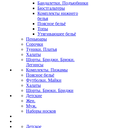
Бандалетки. Подъюбники
Бюстгальтеры
Комплекты нижнего
белья
Поясное бельё
Топы
Утягивающее бельё
Пеньюары
Сорочки
Туники. Платья
Халаты
Шорты. Бриджи. Брюки.
Легинсы
Комплекты. Пижамы
Поясное бельё
Футболки. Майки
Халаты
Шорты. Брюки. Бриджи
Детские
Жен.
Муж.
Наборы носков
Детское