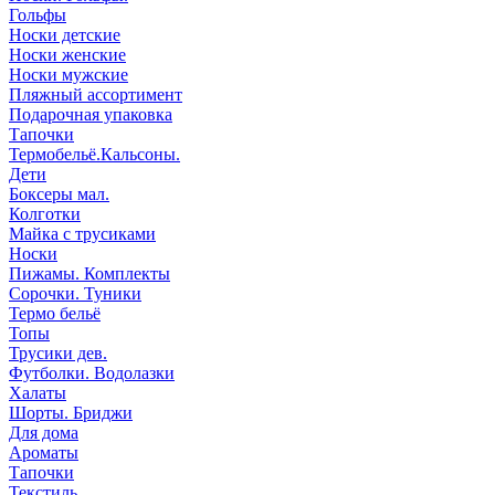
Гольфы
Носки детские
Носки женские
Носки мужские
Пляжный ассортимент
Подарочная упаковка
Тапочки
Термобельё.Кальсоны.
Дети
Боксеры мал.
Колготки
Майка с трусиками
Носки
Пижамы. Комплекты
Сорочки. Туники
Термо бельё
Топы
Трусики дев.
Футболки. Водолазки
Халаты
Шорты. Бриджи
Для дома
Ароматы
Тапочки
Текстиль