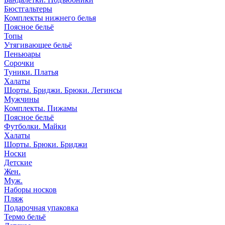
Бюстгальтеры
Комплекты нижнего белья
Поясное бельё
Топы
Утягивающее бельё
Пеньюары
Сорочки
Туники. Платья
Халаты
Шорты. Бриджи. Брюки. Легинсы
Мужчины
Комплекты. Пижамы
Поясное бельё
Футболки. Майки
Халаты
Шорты. Брюки. Бриджи
Носки
Детские
Жен.
Муж.
Наборы носков
Пляж
Подарочная упаковка
Термо бельё