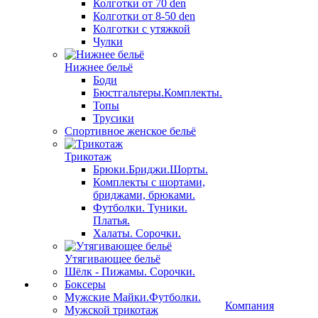
Колготки от 70 den
Колготки от 8-50 den
Колготки с утяжкой
Чулки
Нижнее бельё
Боди
Бюстгальтеры.Комплекты.
Топы
Трусики
Спортивное женское бельё
Трикотаж
Брюки.Бриджи.Шорты.
Комплекты с шортами,
бриджами, брюками.
Футболки. Туники.
Платья.
Халаты. Сорочки.
Утягивающее бельё
Шёлк - Пижамы. Сорочки.
Боксеры
Мужские Майки.Футболки.
Компания
Мужской трикотаж