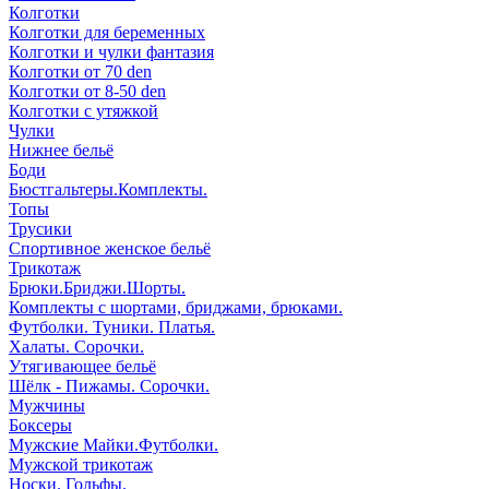
Колготки
Колготки для беременных
Колготки и чулки фантазия
Колготки от 70 den
Колготки от 8-50 den
Колготки с утяжкой
Чулки
Нижнее бельё
Боди
Бюстгальтеры.Комплекты.
Топы
Трусики
Спортивное женское бельё
Трикотаж
Брюки.Бриджи.Шорты.
Комплекты с шортами, бриджами, брюками.
Футболки. Туники. Платья.
Халаты. Сорочки.
Утягивающее бельё
Шёлк - Пижамы. Сорочки.
Мужчины
Боксеры
Мужские Майки.Футболки.
Мужской трикотаж
Носки. Гольфы.