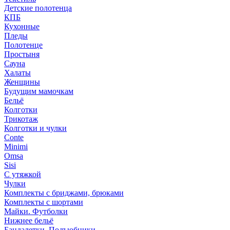
Детские полотенца
КПБ
Кухонные
Пледы
Полотенце
Простыня
Сауна
Халаты
Женщины
Будущим мамочкам
Бельё
Колготки
Трикотаж
Колготки и чулки
Conte
Minimi
Omsa
Sisi
С утяжкой
Чулки
Комплекты с бриджами, брюками
Комплекты с шортами
Майки. Футболки
Нижнее бельё
Бандалетки. Подъюбники