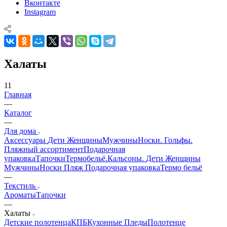
Вконтакте
Instagram
Халаты
11
Главная
—
Каталог
—
Для дома
Аксессуары
Дети
Женщины
Мужчины
Носки. Гольфы.
Пляжный ассортимент
Подарочная
упаковка
Тапочки
Термобельё.Кальсоны.
Дети
Женщины
Мужчины
Носки
Пляж
Подарочная упаковка
Термо бельё
—
Текстиль
Ароматы
Тапочки
—
Халаты
Детские полотенца
КПБ
Кухонные
Пледы
Полотенце