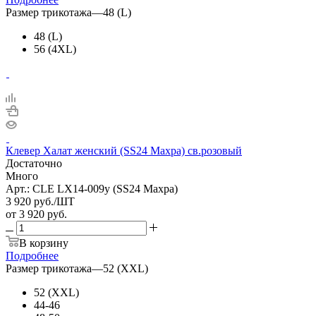
Размер трикотажа
—
48 (L)
48 (L)
56 (4XL)
Клевер Халат женский (SS24 Махра) св.розовый
Достаточно
Много
Арт.: CLE LX14-009у (SS24 Махра)
3 920
руб.
/ШТ
от
3 920 руб.
В корзину
Подробнее
Размер трикотажа
—
52 (XXL)
52 (XXL)
44-46