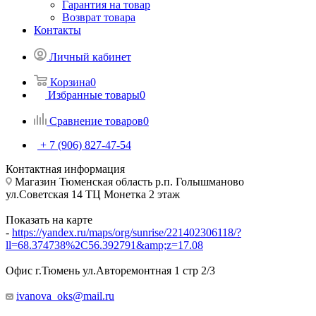
Гарантия на товар
Возврат товара
Контакты
Личный кабинет
Корзина
0
Избранные товары
0
Сравнение товаров
0
+ 7 (906) 827-47-54
Контактная информация
Магазин Тюменская область р.п. Голышманово
ул.Советская 14 ТЦ Монетка 2 этаж
Показать на карте
-
https://yandex.ru/maps/org/sunrise/221402306118/?
ll=68.374738%2C56.392791&amp;z=17.08
Офис г.Тюмень ул.Авторемонтная 1 стр 2/3
ivanova_oks@mail.ru