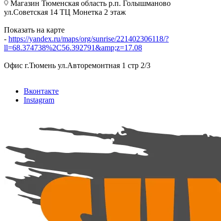
Магазин Тюменская область р.п. Голышманово
ул.Советская 14 ТЦ Монетка 2 этаж
Показать на карте
-
https://yandex.ru/maps/org/sunrise/221402306118/?
ll=68.374738%2C56.392791&amp;z=17.08
Офис г.Тюмень ул.Авторемонтная 1 стр 2/3
Вконтакте
Instagram