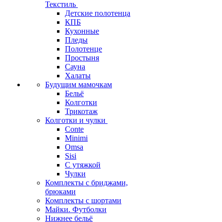
Текстиль
Детские полотенца
КПБ
Кухонные
Пледы
Полотенце
Простыня
Сауна
Халаты
Будущим мамочкам
Бельё
Колготки
Трикотаж
Колготки и чулки
Conte
Minimi
Omsa
Sisi
С утяжкой
Чулки
Комплекты с бриджами,
брюками
Комплекты с шортами
Майки. Футболки
Нижнее бельё