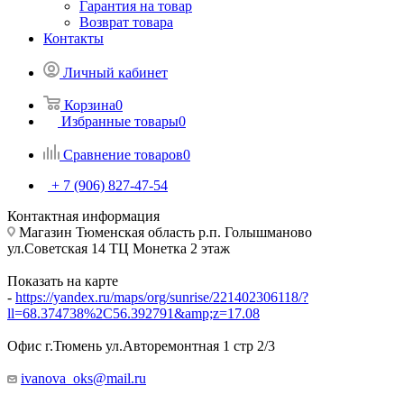
Гарантия на товар
Возврат товара
Контакты
Личный кабинет
Корзина
0
Избранные товары
0
Сравнение товаров
0
+ 7 (906) 827-47-54
Контактная информация
Магазин Тюменская область р.п. Голышманово
ул.Советская 14 ТЦ Монетка 2 этаж
Показать на карте
-
https://yandex.ru/maps/org/sunrise/221402306118/?
ll=68.374738%2C56.392791&amp;z=17.08
Офис г.Тюмень ул.Авторемонтная 1 стр 2/3
ivanova_oks@mail.ru