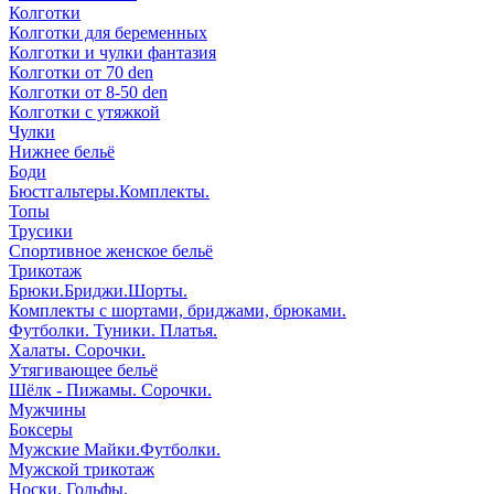
Колготки
Колготки для беременных
Колготки и чулки фантазия
Колготки от 70 den
Колготки от 8-50 den
Колготки с утяжкой
Чулки
Нижнее бельё
Боди
Бюстгальтеры.Комплекты.
Топы
Трусики
Спортивное женское бельё
Трикотаж
Брюки.Бриджи.Шорты.
Комплекты с шортами, бриджами, брюками.
Футболки. Туники. Платья.
Халаты. Сорочки.
Утягивающее бельё
Шёлк - Пижамы. Сорочки.
Мужчины
Боксеры
Мужские Майки.Футболки.
Мужской трикотаж
Носки. Гольфы.