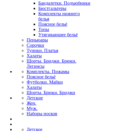
Бандалетки. Подъюбники
Бюстгальтеры
Комплекты нижнего
белья
Поясное бельё
Топы
Утягивающее бельё
Пеньюары
Сорочки
Туники. Платья
Халаты
Шорты. Бриджи. Брюки.
Легинсы
Комплекты. Пижамы
Поясное бельё
Футболки. Майки
Халаты
Шорты. Брюки. Бриджи
Детские
Жен.
Муж.
Наборы носков
Детское