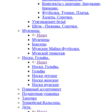
Комплекты с шортами, бриджами,
брюками.
Футболки. Туники. Платья.
Халаты. Сорочки.
Утягивающее бельё
Шёлк - Пижамы. Сорочки.
Мужчины
Назад
Мужчины
Боксеры
Мужские Майки.Футболки.
Мужской трикотаж
Носки. Гольфы.
Назад
Носки. Гольфы.
Гольфы
Носки детские
Носки женские
Носки мужские
Пляжный ассортимент
Подарочная упаковка
Тапочки
Термобельё.Кальсоны.
Дети
Назад