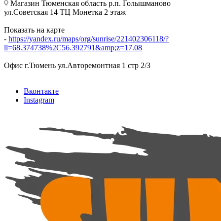
Магазин Тюменская область р.п. Голышманово
ул.Советская 14 ТЦ Монетка 2 этаж
Показать на карте
-
https://yandex.ru/maps/org/sunrise/221402306118/?
ll=68.374738%2C56.392791&amp;z=17.08
Офис г.Тюмень ул.Авторемонтная 1 стр 2/3
Вконтакте
Instagram