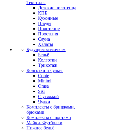
Текстиль
Детские полотенца
КПБ
Кухонные
Пледы
Полотенце
Простыня
Сауна
Халаты
Будущим мамочкам
Бельё
Колготки
Трикотаж
Колготки и чулки
Conte
Minimi
Omsa
Sisi
С утяжкой
Чулки
Комплекты с бриджами,
брюками
Комплекты с шортами
Майки. Футболки
Нижнее бельё