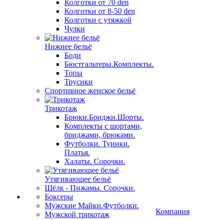
Колготки от 70 den
Колготки от 8-50 den
Колготки с утяжкой
Чулки
Нижнее бельё
Боди
Бюстгальтеры.Комплекты.
Топы
Трусики
Спортивное женское бельё
Трикотаж
Брюки.Бриджи.Шорты.
Комплекты с шортами,
бриджами, брюками.
Футболки. Туники.
Платья.
Халаты. Сорочки.
Утягивающее бельё
Шёлк - Пижамы. Сорочки.
Боксеры
Мужские Майки.Футболки.
Компания
Мужской трикотаж