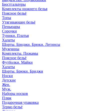
Бюстгальтеры
Комплекты нижнего белья
Поясное бельё
Топы
Утягивающее бельё
Пеньюары
Сорочки
Туники. Платья
Халаты
Шорты. Бриджи. Брюки. Легинсы
Мужчины
Комплекты. Пижамы
Поясное бельё
Футболки. Майки
Халаты
Шорты. Брюки. Бриджи
Носки
Детские
Жен.
Муж.
Наборы носков
Пляж
Подарочная упаковка
Термо бельё