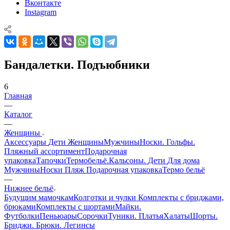
Вконтакте
Instagram
Бандалетки. Подъюбники
6
Главная
—
Каталог
—
Женщины
Аксессуары
Дети
Женщины
Мужчины
Носки. Гольфы.
Пляжный ассортимент
Подарочная
упаковка
Тапочки
Термобельё.Кальсоны.
Дети
Для дома
Мужчины
Носки
Пляж
Подарочная упаковка
Термо бельё
—
Нижнее бельё
Будущим мамочкам
Колготки и чулки
Комплекты с бриджами,
брюками
Комплекты с шортами
Майки.
Футболки
Пеньюары
Сорочки
Туники. Платья
Халаты
Шорты.
Бриджи. Брюки. Легинсы