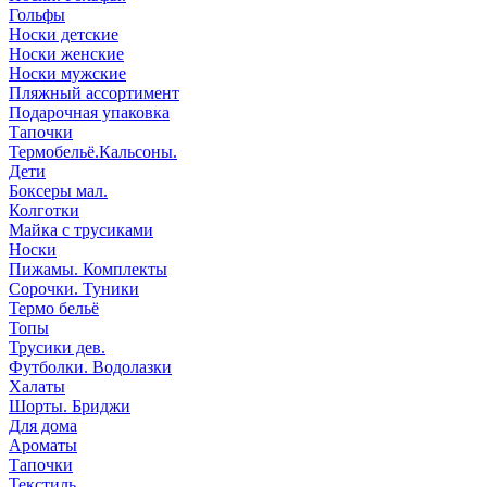
Гольфы
Носки детские
Носки женские
Носки мужские
Пляжный ассортимент
Подарочная упаковка
Тапочки
Термобельё.Кальсоны.
Дети
Боксеры мал.
Колготки
Майка с трусиками
Носки
Пижамы. Комплекты
Сорочки. Туники
Термо бельё
Топы
Трусики дев.
Футболки. Водолазки
Халаты
Шорты. Бриджи
Для дома
Ароматы
Тапочки
Текстиль