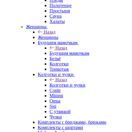
Пледы
Полотенце
Простыня
Сауна
Халаты
Женщины
Назад
Женщины
Будущим мамочкам
Назад
Будущим мамочкам
Бельё
Колготки
Трикотаж
Колготки и чулки
Назад
Колготки и чулки
Conte
Minimi
Omsa
Sisi
С утяжкой
Чулки
Комплекты с бриджами, брюками
Комплекты с шортами