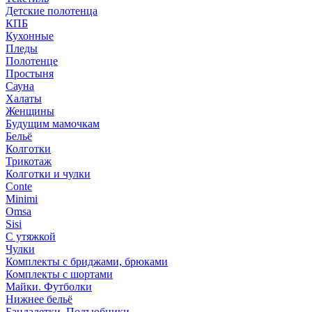
Детские полотенца
КПБ
Кухонные
Пледы
Полотенце
Простыня
Сауна
Халаты
Женщины
Будущим мамочкам
Бельё
Колготки
Трикотаж
Колготки и чулки
Conte
Minimi
Omsa
Sisi
С утяжкой
Чулки
Комплекты с бриджами, брюками
Комплекты с шортами
Майки. Футболки
Нижнее бельё
Бандалетки. Подъюбники