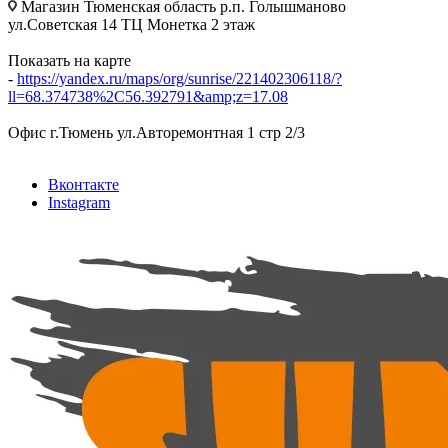
Магазин Тюменская область р.п. Голышманово
ул.Советская 14 ТЦ Монетка 2 этаж
Показать на карте
-
https://yandex.ru/maps/org/sunrise/221402306118/?
ll=68.374738%2C56.392791&amp;z=17.08
Офис г.Тюмень ул.Авторемонтная 1 стр 2/3
Вконтакте
Instagram