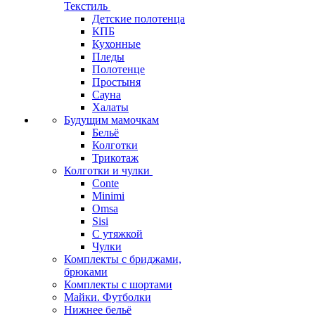
Текстиль
Детские полотенца
КПБ
Кухонные
Пледы
Полотенце
Простыня
Сауна
Халаты
Будущим мамочкам
Бельё
Колготки
Трикотаж
Колготки и чулки
Conte
Minimi
Omsa
Sisi
С утяжкой
Чулки
Комплекты с бриджами,
брюками
Комплекты с шортами
Майки. Футболки
Нижнее бельё