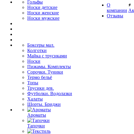
Гольфы
О
Носки детские
компании
Ак
Носки женские
Отзывы
Носки мужские
Боксеры мал.
Колготки
Майка с трусиками
Носки
Пижамы. Комплекты
Сорочки. Туники
Термо бельё
Топы
Трусики дев.
Футболки. Водолазки
Халаты
Шорты. Бриджи
Ароматы
Тапочки