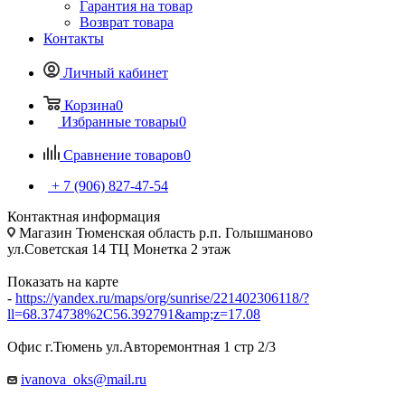
Гарантия на товар
Возврат товара
Контакты
Личный кабинет
Корзина
0
Избранные товары
0
Сравнение товаров
0
+ 7 (906) 827-47-54
Контактная информация
Магазин Тюменская область р.п. Голышманово
ул.Советская 14 ТЦ Монетка 2 этаж
Показать на карте
-
https://yandex.ru/maps/org/sunrise/221402306118/?
ll=68.374738%2C56.392791&amp;z=17.08
Офис г.Тюмень ул.Авторемонтная 1 стр 2/3
ivanova_oks@mail.ru