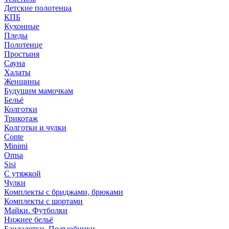
Детские полотенца
КПБ
Кухонные
Пледы
Полотенце
Простыня
Сауна
Халаты
Женщины
Будущим мамочкам
Бельё
Колготки
Трикотаж
Колготки и чулки
Conte
Minimi
Omsa
Sisi
С утяжкой
Чулки
Комплекты с бриджами, брюками
Комплекты с шортами
Майки. Футболки
Нижнее бельё
Бандалетки. Подъюбники