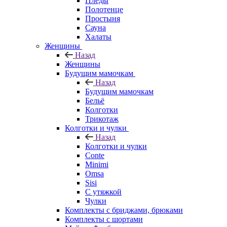
Пледы
Полотенце
Простыня
Сауна
Халаты
Женщины
Назад
Женщины
Будущим мамочкам
Назад
Будущим мамочкам
Бельё
Колготки
Трикотаж
Колготки и чулки
Назад
Колготки и чулки
Conte
Minimi
Omsa
Sisi
С утяжкой
Чулки
Комплекты с бриджами, брюками
Комплекты с шортами