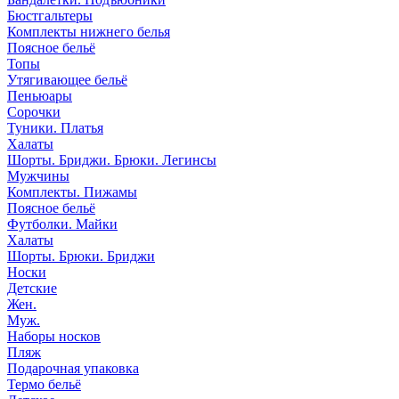
Бюстгальтеры
Комплекты нижнего белья
Поясное бельё
Топы
Утягивающее бельё
Пеньюары
Сорочки
Туники. Платья
Халаты
Шорты. Бриджи. Брюки. Легинсы
Мужчины
Комплекты. Пижамы
Поясное бельё
Футболки. Майки
Халаты
Шорты. Брюки. Бриджи
Носки
Детские
Жен.
Муж.
Наборы носков
Пляж
Подарочная упаковка
Термо бельё