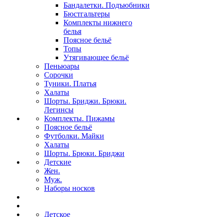
Бандалетки. Подъюбники
Бюстгальтеры
Комплекты нижнего
белья
Поясное бельё
Топы
Утягивающее бельё
Пеньюары
Сорочки
Туники. Платья
Халаты
Шорты. Бриджи. Брюки.
Легинсы
Комплекты. Пижамы
Поясное бельё
Футболки. Майки
Халаты
Шорты. Брюки. Бриджи
Детские
Жен.
Муж.
Наборы носков
Детское