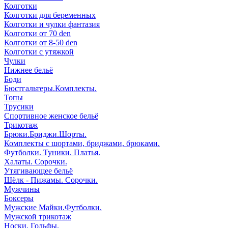
Колготки
Колготки для беременных
Колготки и чулки фантазия
Колготки от 70 den
Колготки от 8-50 den
Колготки с утяжкой
Чулки
Нижнее бельё
Боди
Бюстгальтеры.Комплекты.
Топы
Трусики
Спортивное женское бельё
Трикотаж
Брюки.Бриджи.Шорты.
Комплекты с шортами, бриджами, брюками.
Футболки. Туники. Платья.
Халаты. Сорочки.
Утягивающее бельё
Шёлк - Пижамы. Сорочки.
Мужчины
Боксеры
Мужские Майки.Футболки.
Мужской трикотаж
Носки. Гольфы.