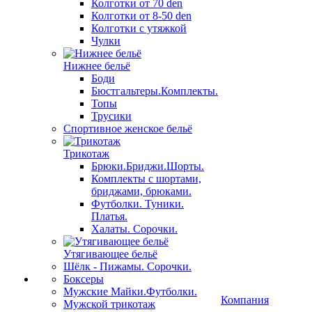
Колготки от 70 den
Колготки от 8-50 den
Колготки с утяжкой
Чулки
Нижнее бельё
Боди
Бюстгальтеры.Комплекты.
Топы
Трусики
Спортивное женское бельё
Трикотаж
Брюки.Бриджи.Шорты.
Комплекты с шортами,
бриджами, брюками.
Футболки. Туники.
Платья.
Халаты. Сорочки.
Утягивающее бельё
Шёлк - Пижамы. Сорочки.
Боксеры
Мужские Майки.Футболки.
Компания
Мужской трикотаж