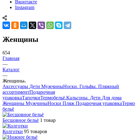
Вконтакте
Instagram
Женщины
654
Главная
—
Каталог
—
Женщины
Аксессуары
Дети
Мужчины
Носки. Гольфы.
Пляжный
ассортимент
Подарочная
упаковка
Тапочки
Термобельё.Кальсоны.
Дети
Для дома
Женщины
Мужчины
Носки
Пляж
Подарочная упаковка
Термо
бельё
Бесшовное бельё
1 товар
Колготки
95 товаров