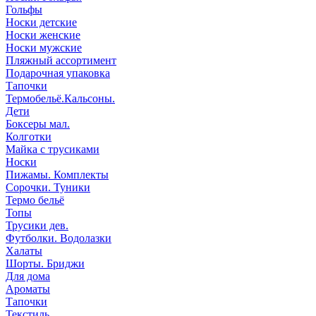
Гольфы
Носки детские
Носки женские
Носки мужские
Пляжный ассортимент
Подарочная упаковка
Тапочки
Термобельё.Кальсоны.
Дети
Боксеры мал.
Колготки
Майка с трусиками
Носки
Пижамы. Комплекты
Сорочки. Туники
Термо бельё
Топы
Трусики дев.
Футболки. Водолазки
Халаты
Шорты. Бриджи
Для дома
Ароматы
Тапочки
Текстиль