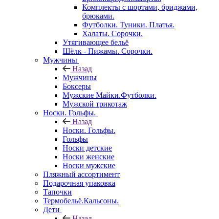
Комплекты с шортами, бриджами,
брюками.
Футболки. Туники. Платья.
Халаты. Сорочки.
Утягивающее бельё
Шёлк - Пижамы. Сорочки.
Мужчины
Назад
Мужчины
Боксеры
Мужские Майки.Футболки.
Мужской трикотаж
Носки. Гольфы.
Назад
Носки. Гольфы.
Гольфы
Носки детские
Носки женские
Носки мужские
Пляжный ассортимент
Подарочная упаковка
Тапочки
Термобельё.Кальсоны.
Дети
Назад