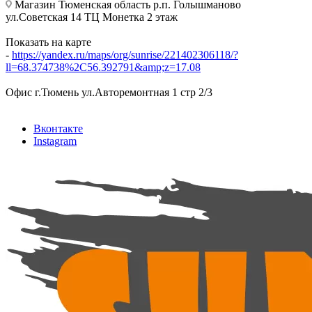
Магазин Тюменская область р.п. Голышманово
ул.Советская 14 ТЦ Монетка 2 этаж
Показать на карте
-
https://yandex.ru/maps/org/sunrise/221402306118/?
ll=68.374738%2C56.392791&amp;z=17.08
Офис г.Тюмень ул.Авторемонтная 1 стр 2/3
Вконтакте
Instagram