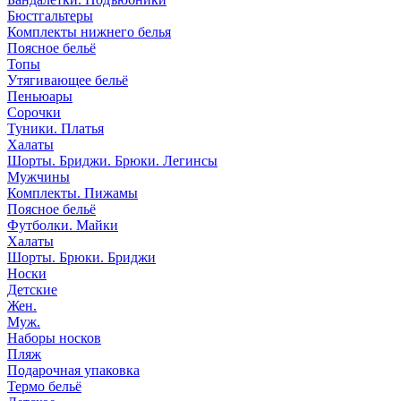
Бюстгальтеры
Комплекты нижнего белья
Поясное бельё
Топы
Утягивающее бельё
Пеньюары
Сорочки
Туники. Платья
Халаты
Шорты. Бриджи. Брюки. Легинсы
Мужчины
Комплекты. Пижамы
Поясное бельё
Футболки. Майки
Халаты
Шорты. Брюки. Бриджи
Носки
Детские
Жен.
Муж.
Наборы носков
Пляж
Подарочная упаковка
Термо бельё