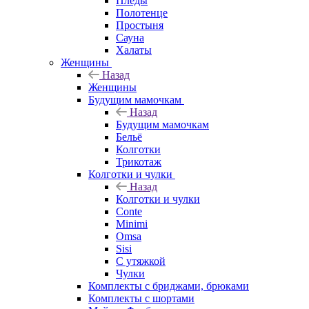
Пледы
Полотенце
Простыня
Сауна
Халаты
Женщины
Назад
Женщины
Будущим мамочкам
Назад
Будущим мамочкам
Бельё
Колготки
Трикотаж
Колготки и чулки
Назад
Колготки и чулки
Conte
Minimi
Omsa
Sisi
С утяжкой
Чулки
Комплекты с бриджами, брюками
Комплекты с шортами