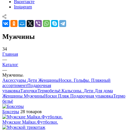
Вконтакте
Instagram
Мужчины
34
Главная
—
Каталог
—
Мужчины
Аксессуары
Дети
Женщины
Носки. Гольфы.
Пляжный
ассортимент
Подарочная
упаковка
Тапочки
Термобельё.Кальсоны.
Дети
Для дома
Женщины
Мужчины
Носки
Пляж
Подарочная упаковка
Термо
бельё
Боксеры
28 товаров
Мужские Майки.Футболки.