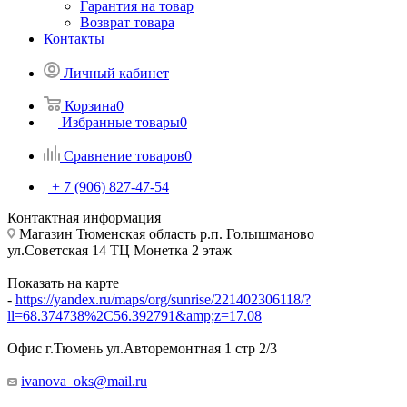
Гарантия на товар
Возврат товара
Контакты
Личный кабинет
Корзина
0
Избранные товары
0
Сравнение товаров
0
+ 7 (906) 827-47-54
Контактная информация
Магазин Тюменская область р.п. Голышманово
ул.Советская 14 ТЦ Монетка 2 этаж
Показать на карте
-
https://yandex.ru/maps/org/sunrise/221402306118/?
ll=68.374738%2C56.392791&amp;z=17.08
Офис г.Тюмень ул.Авторемонтная 1 стр 2/3
ivanova_oks@mail.ru