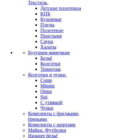
Текстиль
Детские полотенца
КПБ
Кухонные
Пледы
Полотенце
Простыня
Сауна
Халаты
Будущим мамочкам
Бельё
Колготки
Трикотаж
Колготки и чулки
Conte
Minimi
Omsa
Sisi
С утяжкой
Чулки
Комплекты с бриджами,
брюками
Комплекты с шортами
Майки. Футболки
Нижнее бельё