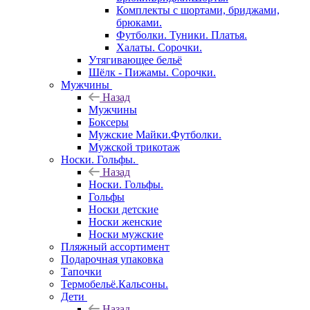
Комплекты с шортами, бриджами,
брюками.
Футболки. Туники. Платья.
Халаты. Сорочки.
Утягивающее бельё
Шёлк - Пижамы. Сорочки.
Мужчины
Назад
Мужчины
Боксеры
Мужские Майки.Футболки.
Мужской трикотаж
Носки. Гольфы.
Назад
Носки. Гольфы.
Гольфы
Носки детские
Носки женские
Носки мужские
Пляжный ассортимент
Подарочная упаковка
Тапочки
Термобельё.Кальсоны.
Дети
Назад