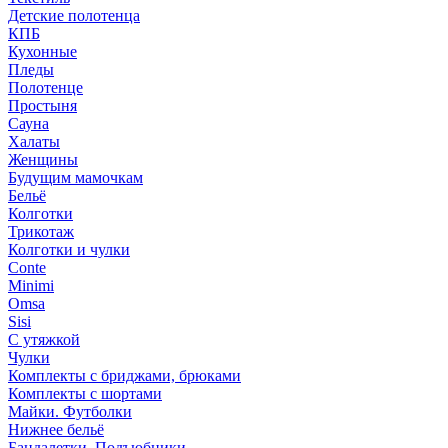
Детские полотенца
КПБ
Кухонные
Пледы
Полотенце
Простыня
Сауна
Халаты
Женщины
Будущим мамочкам
Бельё
Колготки
Трикотаж
Колготки и чулки
Conte
Minimi
Omsa
Sisi
С утяжкой
Чулки
Комплекты с бриджами, брюками
Комплекты с шортами
Майки. Футболки
Нижнее бельё
Бандалетки. Подъюбники