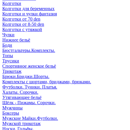
Колготки
Колготки для беременных
Колготки и чулки фантазия
Колготки от 70 den
Колготки от 8-50 den
Колготки с утяжкой
Чулки
Нижнее бельё
Боди
Бюстгальтеры.Комплекты.
Топы
Трусики
Спортивное женское бельё
Трикотаж
Брюки.Бриджи.Шорты.
Комплекты с шортами, бриджами, брюками.
Футболки. Туники. Платья.
Халаты. Сорочки.
Утягивающее бельё
Шёлк - Пижамы. Сорочки.
Мужчины
Боксеры
Мужские Майки.Футболки.
Мужской трикотаж
Носки. Гольфы.