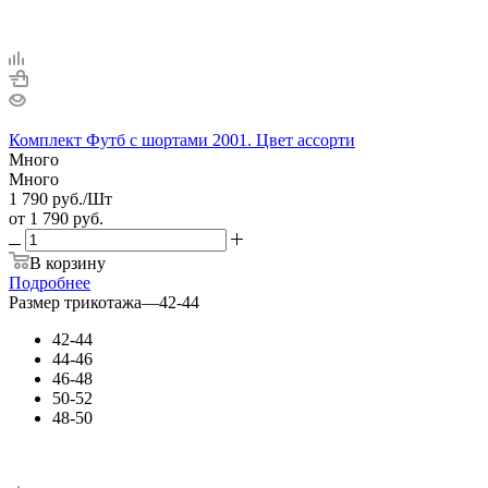
Комплект Футб с шортами 2001. Цвет ассорти
Много
Много
1 790
руб.
/Шт
от
1 790 руб.
В корзину
Подробнее
Размер трикотажа
—
42-44
42-44
44-46
46-48
50-52
48-50