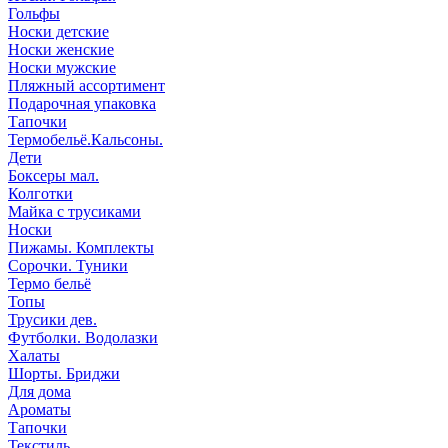
Гольфы
Носки детские
Носки женские
Носки мужские
Пляжный ассортимент
Подарочная упаковка
Тапочки
Термобельё.Кальсоны.
Дети
Боксеры мал.
Колготки
Майка с трусиками
Носки
Пижамы. Комплекты
Сорочки. Туники
Термо бельё
Топы
Трусики дев.
Футболки. Водолазки
Халаты
Шорты. Бриджи
Для дома
Ароматы
Тапочки
Текстиль