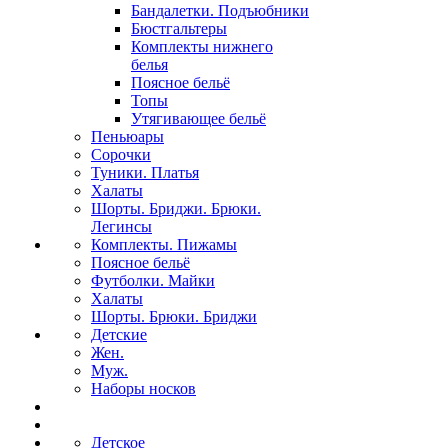
Бандалетки. Подъюбники
Бюстгальтеры
Комплекты нижнего
белья
Поясное бельё
Топы
Утягивающее бельё
Пеньюары
Сорочки
Туники. Платья
Халаты
Шорты. Бриджи. Брюки.
Легинсы
Комплекты. Пижамы
Поясное бельё
Футболки. Майки
Халаты
Шорты. Брюки. Бриджи
Детские
Жен.
Муж.
Наборы носков
Детское