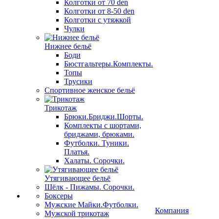
Колготки от 70 den
Колготки от 8-50 den
Колготки с утяжкой
Чулки
Нижнее бельё
Боди
Бюстгальтеры.Комплекты.
Топы
Трусики
Спортивное женское бельё
Трикотаж
Брюки.Бриджи.Шорты.
Комплекты с шортами,
бриджами, брюками.
Футболки. Туники.
Платья.
Халаты. Сорочки.
Утягивающее бельё
Шёлк - Пижамы. Сорочки.
Боксеры
Мужские Майки.Футболки.
Компания
Мужской трикотаж